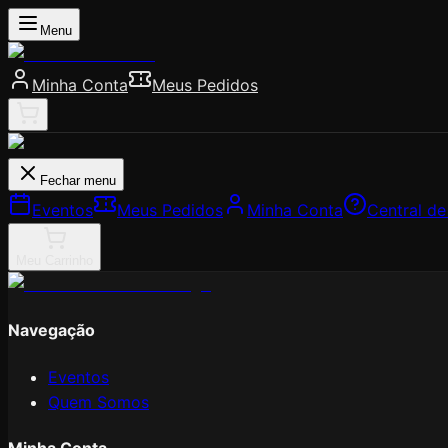
Menu
Minha Conta
Meus Pedidos
Fechar menu
Eventos
Meus Pedidos
Minha Conta
Central d
Meu Carrinho
Navegação
Eventos
Quem Somos
Minha Conta