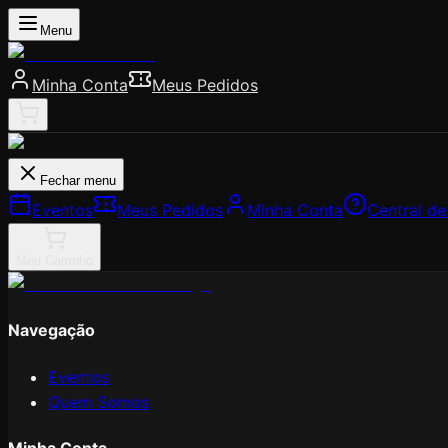
Menu
Minha Conta
Meus Pedidos
Fechar menu
Eventos
Meus Pedidos
Minha Conta
Central d
Meu Carrinho
Navegação
Eventos
Quem Somos
Minha Conta